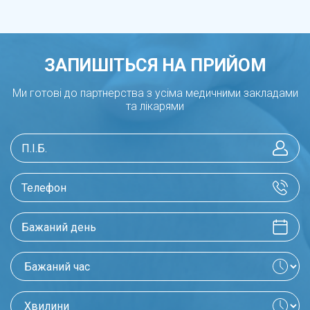
КОМПЛЕКС ПОСЛУГ СІМЕЙНОГО
ЛІКАРЯ ТА ТЕРАПЕВТА:
ЗАПИШІТЬСЯ НА ПРИЙОМ
Проведення профілактичних оглядів:
Ми готові до партнерства з усіма медичними закладами
регулярні медичні огляди дозволяють
та лікарями
виявляти хвороби на ранніх стадіях.
Вакцинація:
обов’язкова частина
профілактичної медицини, яка включає
вакцинацію дітей та дорослих.
Медикаментозне лікування з постійним
контролем результатів:
терапевт
призначає медикаменти та контролює, як
організм пацієнта на них реагує.
Скерування до профільних спеціалістів: