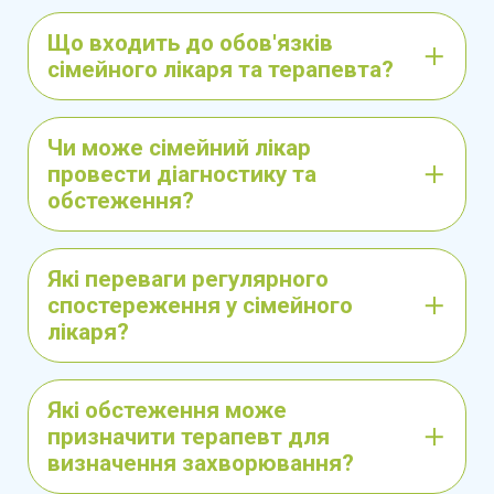
першими діагностами, що аналізують
Що входить до обов'язків
широкий спектр симптомів для точного
сімейного лікаря та терапевта?
визначення подальших кроків лікування. Їх
робота передбачає знання в багатьох
Чи може сімейний лікар
медичних галузях, що робить їх невід'ємною
провести діагностику та
ланкою в медичній допомозі.
обстеження?
Сімейний лікар може працювати як із
дорослими, так і з дітьми, а також
Які переваги регулярного
обслуговувати всю сім'ю, що дозволяє
спостереження у сімейного
спостерігати за здоров'ям кількох поколінь і
лікаря?
враховувати генетичну схильність до певних
захворювань. Цей підхід забезпечує більш
Які обстеження може
точний та індивідуалізований підхід до
призначити терапевт для
лікування і профілактики.
визначення захворювання?