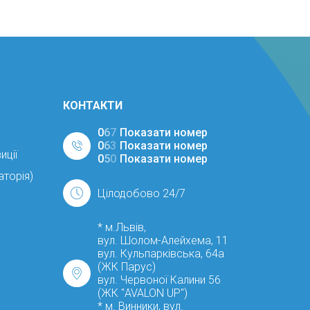
КОНТАКТИ
0
6
7
Показати номер
0
6
3
Показати номер
иції
0
5
0
Показати номер
аторія)
Цілодобово 24/7
* м.Львів,
вул. Шолом-Алейхема, 11
вул. Кульпарківська, 64а
(ЖК Парус)
вул. Червоної Калини 56
(ЖК "AVALON UP")
* м. Винники, вул.