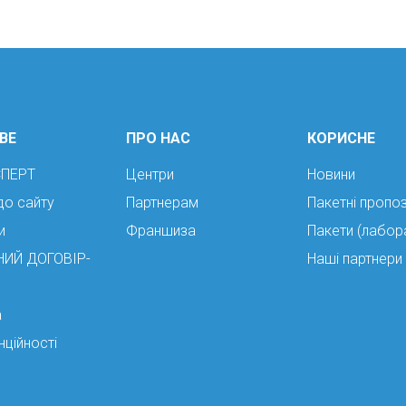
ВЕ
ПРО НАС
КОРИСНЕ
СПЕРТ
Центри
Новини
до сайту
Партнерам
Пакетні пропоз
и
Франшиза
Пакети (лабор
НИЙ ДОГОВІР-
Наші партнери
а
нційності