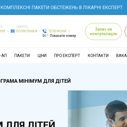
КОМПЛЕКСНІ ПАКЕТИ ОБСТЕЖЕНЬ В ЛІКАРНІ ЕКСПЕРТ
ТЬ
ОБЕРІТЬ
Запис на
РНЯ
ПОЛІКЛІНІКА
ТЕЛЕФОНИ
консультацію
0
6
7
Показати номер
-АП
ПАКЕТИ
ЦІНИ
ПРО ЕКСПЕРТ
КОНТАКТИ
ВАКА
ГРАМА МІНІМУМ ДЛЯ ДІТЕЙ
 ДЛЯ ДІТЕЙ