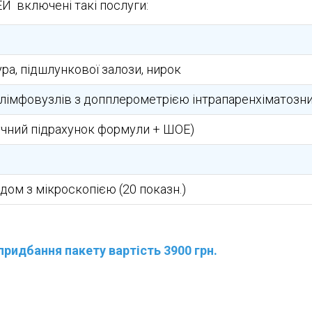
 включені такі послуги:
ура, підшлункової залози, нирок
 лімфовузлів з допплерометрією інтрапаренхіматозни
ручний підрахунок формули + ШОЕ)
дом з мікроскопією (20 показн.)
придбання пакету вартість 3900 грн.