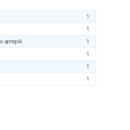
1
1
х артерій
1
1
1
1