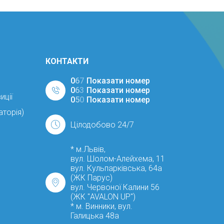
КОНТАКТИ
0
6
7
Показати номер
0
6
3
Показати номер
иції
0
5
0
Показати номер
аторія)
Цілодобово 24/7
* м.Львів,
вул. Шолом-Алейхема, 11
вул. Кульпарківська, 64а
(ЖК Парус)
вул. Червоної Калини 56
(ЖК "AVALON UP")
* м. Винники, вул.
Галицька 48а