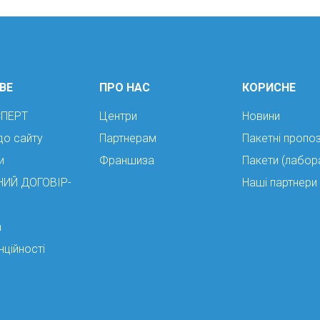
ВЕ
ПРО НАС
КОРИСНЕ
СПЕРТ
Центри
Новини
до сайту
Партнерам
Пакетні пропоз
и
Франшиза
Пакети (лабор
НИЙ ДОГОВІР-
Наші партнери
а
нційності