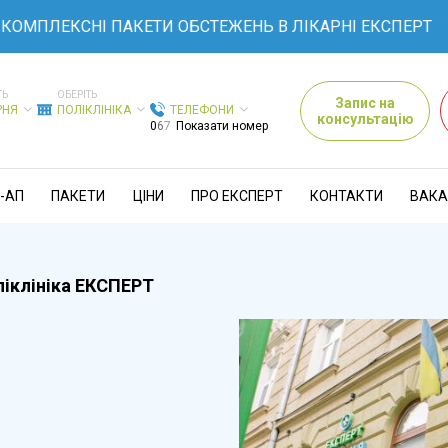
КОМПЛЕКСНІ ПАКЕТИ ОБСТЕЖЕНЬ В ЛІКАРНІ ЕКСПЕРТ
ТЬ
ОБЕРІТЬ
Запис на
РНЯ
ПОЛІКЛІНІКА
ТЕЛЕФОНИ
консультацію
0
6
7
Показати номер
-АП
ПАКЕТИ
ЦІНИ
ПРО ЕКСПЕРТ
КОНТАКТИ
ВАКА
іклініка ЕКСПЕРТ