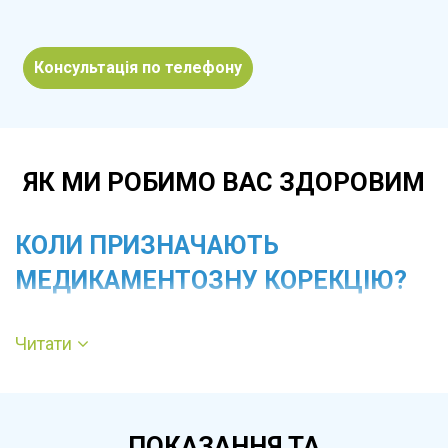
Консультація по телефону
ЯК МИ РОБИМО ВАС ЗДОРОВИМ
КОЛИ ПРИЗНАЧАЮТЬ
МЕДИКАМЕНТОЗНУ КОРЕКЦІЮ?
Невідкладна корекція потрібна, коли
Читати
артеріальний тиск піднімається до
небезпечних значень і супроводжується
симптомами, що свідчать про ризик ураження
ПОКАЗАННЯ ТА