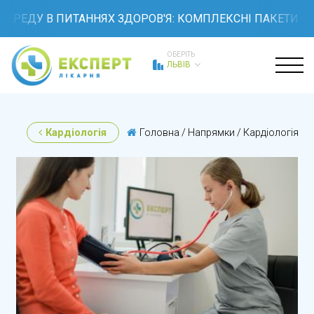
ДУ В ПИТАННЯХ ЗДОРОВ'Я: КОМПЛЕКСНІ ПАКЕТИ ОБСТЕ
ОБЕРІТЬ
ЛЬВІВ
Кардіологія
Головна
/
Напрямки
/
Кардіологія
/
М