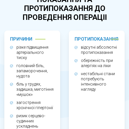
мозку, серця чи нирок. Такий стан виникає
ПРОТИПОКАЗАННЯ ДО
при стресі, різкому припиненні прийому ліків,
ПРОВЕДЕННЯ ОПЕРАЦІІ
фізичному перевантаженні, вагітності або
загостренні хронічної гіпертонії. Допомога
необхідна пацієнтам із болем у грудях,
ПРИЧИНИ
ПРОТИПОКАЗАННЯ
задишкою, різкою слабкістю, порушенням
різке підвищення
відсутні абсолютні
зору чи координації.
артеріального
протипоказання
тиску
обережність при
головний біль,
алергіях на ліки
ЯК ПРОХОДИТЬ МЕДИКАМЕНТОЗНА
запаморочення,
нестабільні стани
нудота
потребують
КОРЕКЦІЯ?
біль у грудях,
інтенсивного
задишка, миготіння
нагляду
«мушок»
Лікар вимірює тиск, оцінює загальний стан,
загострення
неврологічні й серцеві симптоми, після чого
хронічної гіпертонії
підбирає препарат залежно від тяжкості
ризик серцево-
судинних
кризу. Використовують внутрішньовенні або
ускладнень