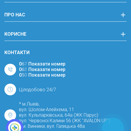
ПРО НАС
КОРИСНЕ
КОНТАКТИ
0
6
7
Показати номер
0
6
3
Показати номер
0
5
0
Показати номер
Цілодобово 24/7
* м.Львів,
вул. Шолом-Алейхема, 11
вул. Кульпарківська, 64а (ЖК Парус)
вул. Червоної Калини 56 (ЖК "AVALON UP")
* м. Винники, вул. Галицька 48а