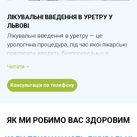
ЛІКУВАЛЬНІ ВВЕДЕННЯ В УРЕТРУ У
ЛЬВОВІ
Лікувальні введення в уретру — це
урологічна процедура, під час якої лікарські
препарати вводять безпосередньо в
сечівник для локального впливу на
Читати
запальний або інфекційний процес. Метод
дозволяє швидко зменшити запалення
Консультація по телефону
слизової уретри, усунути біль, печіння та
дискомфорт під час сечовипускання.
Завдяки прямій дії препаратів досягається
висока ефективність лікування при
ЯК МИ РОБИМО ВАС ЗДОРОВИМ
мінімальному системному навантаженні на
організм. У Львові процедуру виконують у