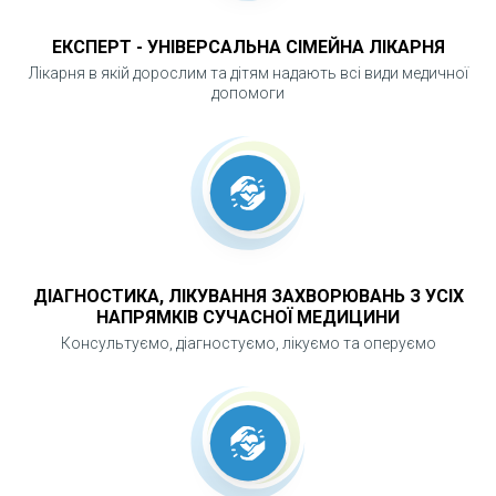
Процедура допомагає уникнути хронізації
ЕКСПЕРТ - УНІВЕРСАЛЬНА СІМЕЙНА ЛІКАРНЯ
процесу та знизити ризик ускладнень. У
Лікарня в якій дорослим та дітям надають всі види медичної
Львові пацієнти можуть розраховувати на
допомоги
професійне виконання процедури,
конфіденційність і контроль результатів
лікування.
ДІАГНОСТИКА, ЛІКУВАННЯ ЗАХВОРЮВАНЬ З УСІХ
НАПРЯМКІВ СУЧАСНОЇ МЕДИЦИНИ
Консультуємо, діагностуємо, лікуємо та оперуємо