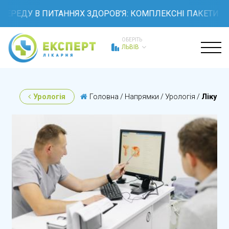
ДУ В ПИТАННЯХ ЗДОРОВ'Я: КОМПЛЕКСНІ ПАКЕТИ ОБСТЕ
ОБЕРІТЬ
ЛЬВІВ
Урологія
Головна
/
Напрямки
/
Урологія
/
Лікувал