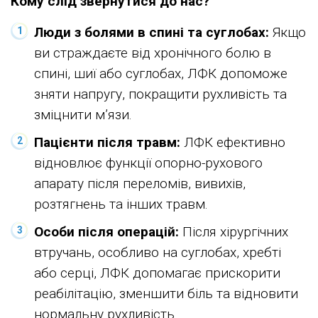
Кому слід звернутися до нас?
Люди з болями в спині та суглобах:
Якщо
ви страждаєте від хронічного болю в
спині, шиї або суглобах, ЛФК допоможе
зняти напругу, покращити рухливість та
зміцнити м’язи.
Пацієнти після травм:
ЛФК ефективно
відновлює функції опорно-рухового
апарату після переломів, вивихів,
розтягнень та інших травм.
Особи після операцій:
Після хірургічних
втручань, особливо на суглобах, хребті
або серці, ЛФК допомагає прискорити
реабілітацію, зменшити біль та відновити
нормальну рухливість.