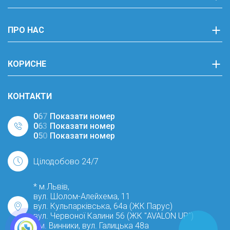
ПРО НАС
КОРИСНЕ
КОНТАКТИ
0
6
7
Показати номер
0
6
3
Показати номер
0
5
0
Показати номер
Цілодобово 24/7
* м.Львів,
вул. Шолом-Алейхема, 11
вул. Кульпарківська, 64а (ЖК Парус)
вул. Червоної Калини 56 (ЖК "AVALON UP")
* м. Винники, вул. Галицька 48а