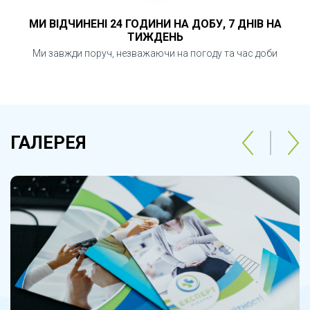
МИ ВІДЧИНЕНІ 24 ГОДИНИ НА ДОБУ, 7 ДНІВ НА
ТИЖДЕНЬ
Ми завжди поруч, незважаючи на погоду та час доби
Лапаратомія
.
Показом для
проведення лапаротомії є
новоутвори значного розміру у
ГАЛЕРЕЯ
черевній порожнині та області
малого тазу. Діагностична
лапаротомія робиться для
кінцевого підтвердження
діагнозу, можливе одразу
видалення пухлин. У такому разі
це вже буде одразу лікувальною
процедурою.