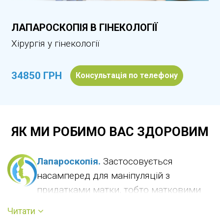
ЛАПАРОСКОПІЯ В ГІНЕКОЛОГІЇ
Хірургія у гінекології
34850 ГРН
Консультація по телефону
ЯК МИ РОБИМО ВАС ЗДОРОВИМ
Лапароскопія.
Застосовується
насамперед для маніпуляцій з
придатками матки, тобто матковими
трубами та яєчниками. Процедура має ряд
Читати
переваг: відсутність великих швів, швидке