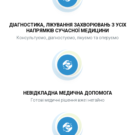
Гістероскопія.
Сучасний малоінвазивний
ДІАГНОСТИКА, ЛІКУВАННЯ ЗАХВОРЮВАНЬ З УСІХ
НАПРЯМКІВ СУЧАСНОЇ МЕДИЦИНИ
метод лікування та одночасно і діагностики
Консультуємо, діагностуємо, лікуємо та оперуємо
захворювань
Діагностична
гістероскопія показана у
разі:
- порушення менструації
НЕВІДКЛАДНА МЕДИЧНА ДОПОМОГА
- підозри на безпліддя
Готові медичні рішення вже і негайно
- наявності виділень
крові у разі настання
менопаузи