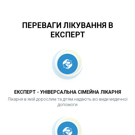
відновлення та мінімальна травматичність. Як
діагностична дозволяє діагностувати
ПЕРЕВАГИ ЛІКУВАННЯ В
найбільш поширені проблеми у жінок:
ЕКСПЕРТ
ендометріоз, міома матки, кісти/пухлини
яєчників, абсцеси малого тазу, спайкові
процеси/рубцювання, запальні
захворювання, безпліддя
ЕКСПЕРТ - УНІВЕРСАЛЬНА СІМЕЙНА ЛІКАРНЯ
Лікарня в якій дорослим та дітям надають всі види медичної
допомоги