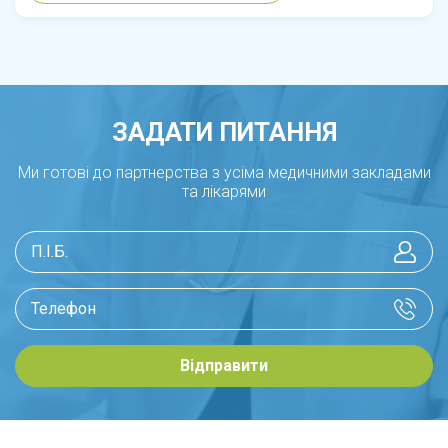
ЗАДАТИ ПИТАННЯ
Ми готові до партнерства з усіма медичними закладами
та лікарями
Відправити