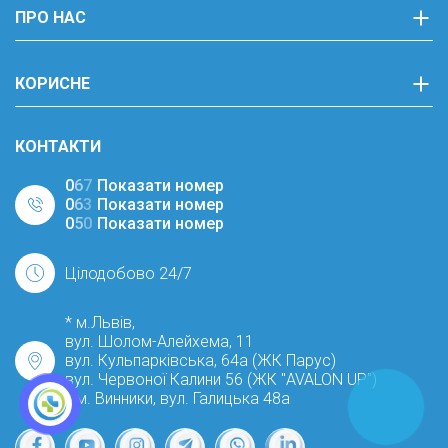
ПРО НАС
КОРИСНЕ
КОНТАКТИ
0
6
7
Показати номер
0
6
3
Показати номер
0
5
0
Показати номер
Цілодобово 24/7
* м.Львів,
вул. Шолом-Алейхема, 11
вул. Кульпарківська, 64а (ЖК Парус)
вул. Червоної Калини 56 (ЖК "AVALON UP")
* м. Винники, вул. Галицька 48а