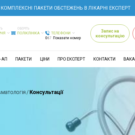
КОМПЛЕКСНІ ПАКЕТИ ОБСТЕЖЕНЬ В ЛІКАРНІ ЕКСПЕРТ
ТЬ
ОБЕРІТЬ
Запис на
РНЯ
ПОЛІКЛІНІКА
ТЕЛЕФОНИ
консультацію
0
6
7
Показати номер
-АП
ПАКЕТИ
ЦІНИ
ПРО ЕКСПЕРТ
КОНТАКТИ
ВАКА
вматологія
/
Консультації