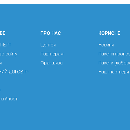
ВЕ
ПРО НАС
КОРИСНЕ
СПЕРТ
Центри
Новини
до сайту
Партнерам
Пакетні пропоз
и
Франшиза
Пакети (лабор
НИЙ ДОГОВІР-
Наші партнери
а
нційності