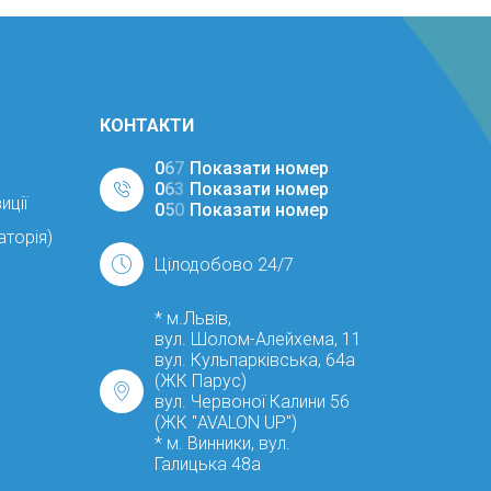
КОНТАКТИ
0
6
7
Показати номер
0
6
3
Показати номер
иції
0
5
0
Показати номер
аторія)
Цілодобово 24/7
* м.Львів,
вул. Шолом-Алейхема, 11
вул. Кульпарківська, 64а
(ЖК Парус)
вул. Червоної Калини 56
(ЖК "AVALON UP")
* м. Винники, вул.
Галицька 48а