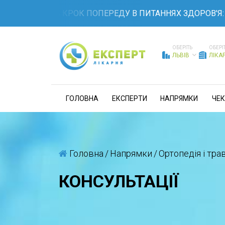
БУДЬТЕ НА КРОК ПОПЕРЕДУ В ПИТАННЯХ ЗДОРОВ'Я: 
ОБЕРІТЬ
ОБЕРІ
ЛЬВІВ
ЛІКА
ГОЛОВНА
ЕКСПЕРТИ
НАПРЯМКИ
ЧЕК
Головна
/
Напрямки
/
Ортопедія і тра
КОНСУЛЬТАЦІЇ