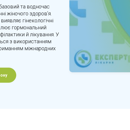
 базовий та водночас
і жіночого здоров’я.
 виявляє гінекологічні
ролює гормональний
філактики й лікування. У
ться з використанням
отриманням міжнародних
фону