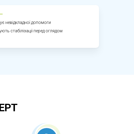
регулярна консультація дозволяє
жливість зберегти репродуктивне
бує невідкладної допомоги
бують стабілізації перед оглядом
ЕРТ