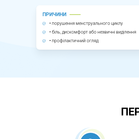
ЧОМУ КОНСУЛЬТАЦІЯ ГІНЕКОЛО
Багато гінекологічних захворювань на 
ПРИЧИНИ
вчасно виявити запальні процеси, гор
• порушення менструального циклу
здоров’я, уникнути ускладнень та забез
• біль, дискомфорт або незвичні виділення
• профілактичний огляд
ПЕ