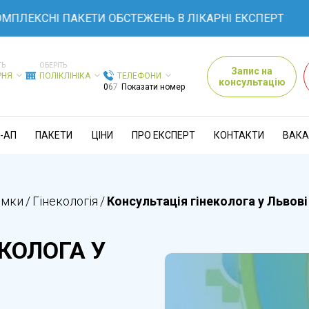
СНІ ПАКЕТИ ОБСТЕЖЕНЬ В ЛІКАРНІ ЕКСПЕРТ
ТЬ
ОБЕРІТЬ
Запис на
РНЯ
ПОЛІКЛІНІКА
ТЕЛЕФОНИ
консультацію
0
6
7
Показати номер
-АП
ПАКЕТИ
ЦІНИ
ПРО ЕКСПЕРТ
КОНТАКТИ
ВАКА
ямки
/
Гінекологія
/
Консультація гінеколога у Львові
КОЛОГА У