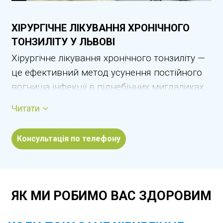
ХІРУРГІЧНЕ ЛІКУВАННЯ ХРОНІЧНОГО
ТОНЗИЛІТУ У ЛЬВОВІ
Хірургічне лікування хронічного тонзиліту —
це ефективний метод усунення постійного
вогнища інфекції в піднебінних мигдаликах,
коли консервативна терапія не дає стійкого
Читати
результату. За тривалого запалення
мигдалики втрачають захисну функцію та
Консультація по телефону
стають джерелом бактерій, що може
негативно впливати на серце, нирки,
суглоби й загальний стан організму.
Оперативне втручання дозволяє зменшити
ЯК МИ РОБИМО ВАС ЗДОРОВИМ
частоту загострень, усунути біль у горлі та
покращити якість життя. У Львові хірургічне