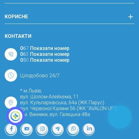
КОРИСНЕ
КОНТАКТИ
0
6
7
Показати номер
0
6
3
Показати номер
0
5
0
Показати номер
Цілодобово 24/7
* м.Львів,
вул. Шолом-Алейхема, 11
вул. Кульпарківська, 64а (ЖК Парус)
вул. Червоної Калини 56 (ЖК "AVALON UP")
* м. Винники, вул. Галицька 48а