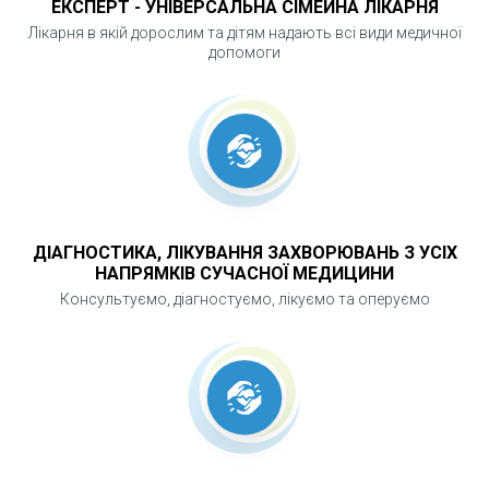
ЕКСПЕРТ - УНІВЕРСАЛЬНА СІМЕЙНА ЛІКАРНЯ
ВАЖЛИВИМ?
Лікарня в якій дорослим та дітям надають всі види медичної
допомоги
Хронічний тонзиліт може бути постійним
джерелом інфекції та причиною системних
ускладнень. Хірургічне лікування дозволяє
усунути патологічно змінені мигдалики,
зменшити ризик ускладнень і позбутися
частих загострень. Проведення операції в
ДІАГНОСТИКА, ЛІКУВАННЯ ЗАХВОРЮВАНЬ З УСІХ
лікарні забезпечує контроль, безпеку та
НАПРЯМКІВ СУЧАСНОЇ МЕДИЦИНИ
прогнозований результат.
Консультуємо, діагностуємо, лікуємо та оперуємо