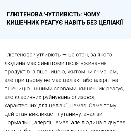
ГЛЮТЕНОВА ЧУТЛИВІСТЬ: ЧОМУ
КИШЕЧНИК РЕАГУЄ НАВІТЬ БЕЗ ЦЕЛІАКІЇ
Глютенова чутливість — це стан, за якого
людина має симптоми після вживання
продуктів із пшеницею, житом чи ячменем,
але при цьому
не має
целіакії або алергії на
пшеницю. Іншими словами, кишечник реагує,
але класичних руйнувань слизової,
характерних для целіакії, немає. Саме тому
цей стан викликає плутанину: аналізи
нормальні, алергії немає, але людина відчуває
здуття, біль, втому або зміни випорожнень