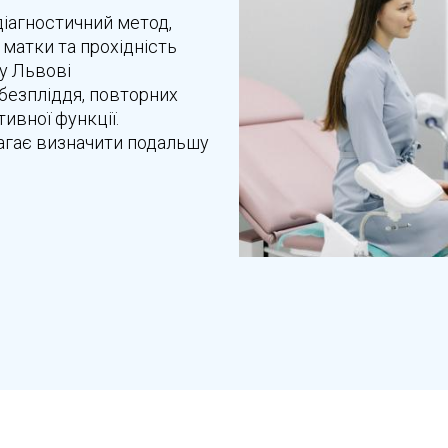
діагностичний метод,
матки та прохідність
 у Львові
безпліддя, повторних
ивної функції.
агає визначити подальшу