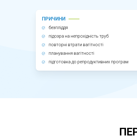
Прохідність маткових труб і стан поро
Гістеросальпінгоскопія дозволяє вияв
ПРИЧИНИ
проведення дослідження допомагає уни
безпліддя
підозра на непрохідність труб
повторні втрати вагітності
планування вагітності
підготовка до репродуктивних програм
ПЕ