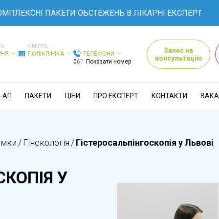
КСНІ ПАКЕТИ ОБСТЕЖЕНЬ В ЛІКАРНІ ЕКСПЕРТ
ТЬ
ОБЕРІТЬ
Запис на
РНЯ
ПОЛІКЛІНІКА
ТЕЛЕФОНИ
консультацію
0
6
7
Показати номер
-АП
ПАКЕТИ
ЦІНИ
ПРО ЕКСПЕРТ
КОНТАКТИ
ВАКА
ямки
/
Гінекологія
/
Гістеросальпінгоскопія у Львові
СКОПІЯ У