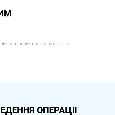
ВИМ
ених запальних процесах органів
госкопію також призначають перед
передньої підготовки. Під час
. Обстеження виконується під
рішень.
ЕДЕННЯ ОПЕРАЦІІ