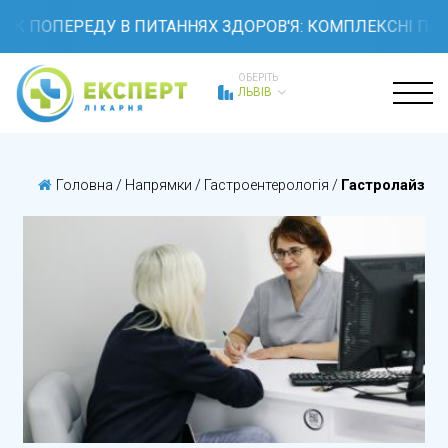
РОК ПОПЕРЕДУ В ПИТАННЯХ ЗДОРОВ'Я: КОМПЛЕКСНІ ПАК
ОБЕРІТЬ
ЛЬВІВ
Головна
/
Напрямки
/
Гастроентерологія
/
Гастролайзер