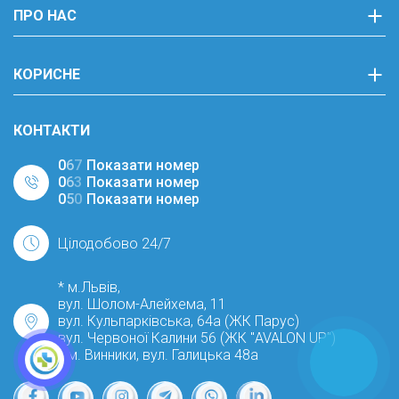
ПРО НАС
КОРИСНЕ
КОНТАКТИ
0
6
7
Показати номер
0
6
3
Показати номер
0
5
0
Показати номер
Цілодобово 24/7
* м.Львів,
вул. Шолом-Алейхема, 11
вул. Кульпарківська, 64а (ЖК Парус)
вул. Червоної Калини 56 (ЖК "AVALON UP")
* м. Винники, вул. Галицька 48а