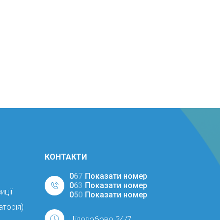
КОНТАКТИ
0
6
7
Показати номер
0
6
3
Показати номер
иції
0
5
0
Показати номер
аторія)
Цілодобово 24/7