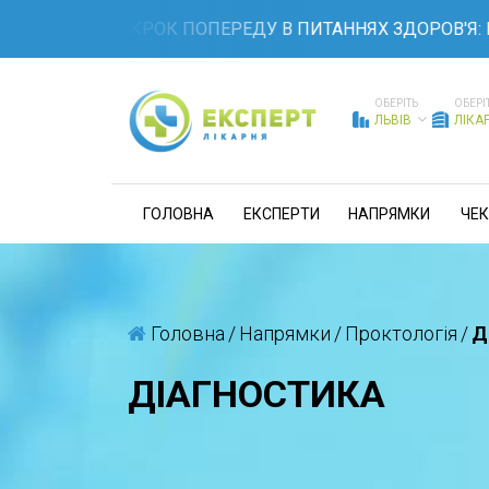
БУДЬТЕ НА КРОК ПОПЕРЕДУ В ПИТАННЯХ ЗДОРОВ'Я: К
ОБЕРІТЬ
ОБЕРІ
ЛЬВІВ
ЛІКА
ГОЛОВНА
ЕКСПЕРТИ
НАПРЯМКИ
ЧЕК
Головна
/
Напрямки
/
Проктологія
/
Д
ДІАГНОСТИКА