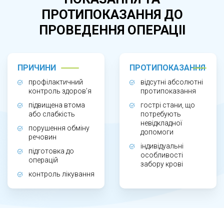
при підвищеній втомі, слабкості, змінах
ПРОТИПОКАЗАННЯ ДО
апетиту, болях у животі або порушеннях
ПРОВЕДЕННЯ ОПЕРАЦІІ
обміну речовин. Аналіз також призначають
перед операціями, під час комплексних
обстежень або для контролю ефективності
ПРИЧИНИ
ПРОТИПОКАЗАННЯ
лікування.
профілактичний
відсутні абсолютні
контроль здоров’я
протипоказання
підвищена втома
гострі стани, що
ЯК ПРОХОДИТЬ ДОСЛІДЖЕННЯ?
або слабкість
потребують
невідкладної
порушення обміну
допомоги
Для аналізу використовується венозна кров.
речовин
індивідуальні
підготовка до
Забір проводиться натще, що дозволяє
особливості
операцій
забору крові
отримати найбільш точні результати. У
контроль лікування
лабораторії визначають основні біохімічні
показники, після чого лікар оцінює результати
та за необхідності рекомендує додаткові