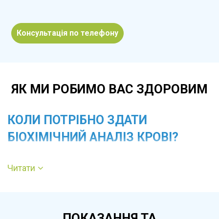
Консультація по телефону
ЯК МИ РОБИМО ВАС ЗДОРОВИМ
КОЛИ ПОТРІБНО ЗДАТИ
БІОХІМІЧНИЙ АНАЛІЗ КРОВІ?
Обстеження рекомендується для
Читати
профілактичного контролю здоров’я або при
появі симптомів, які можуть свідчити про
порушення в організмі. Звернути увагу варто
ПОКАЗАННЯ ТА