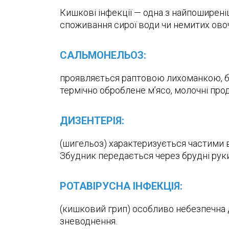
Кишкові інфекції — одна з найпоширеніш
споживання сирої води чи немитих овоч
САЛЬМОНЕЛЬОЗ:
проявляється раптовою лихоманкою, бо
термічно оброблене м’ясо, молочні про
ДИЗЕНТЕРІЯ:
(шигельоз) характеризується частими 
Збудник передається через брудні руки,
РОТАВІРУСНА ІНФЕКЦІЯ:
(кишковий грип) особливо небезпечна д
зневоднення.