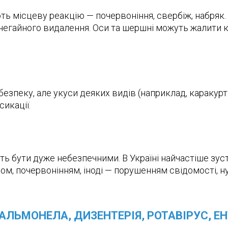
ють місцеву реакцію — почервоніння, свербіж, набря
егайного видалення. Оси та шершні можуть жалити кіл
безпеку, але укуси деяких видів (наприклад, каракур
сикації.
ть бути дуже небезпечними. В Україні найчастіше зус
ом, почервонінням, іноді — порушенням свідомості, 
САЛЬМОНЕЛА, ДИЗЕНТЕРІЯ, РОТАВІРУС, Е