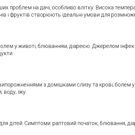
их проблем на дачі, особливо влітку. Висока темпера
ів і фруктів створюють ідеальні умови для розмноже
лем у животі, блюванням, діареєю. Джерелом інфекці
дукти.
випорожненнями з домішками слизу та крові, болем у
 воду, їжу.
ля дітей. Симптоми: раптовий початок, блювання, ді