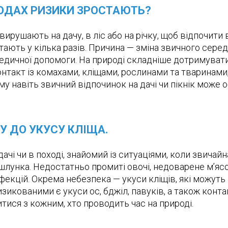
ХОДАХ РИЗИКИ ЗРОСТАЮТЬ?
вирушають на дачу, в ліс або на річку, щоб відпочити
тають у кілька разів. Причина — зміна звичного сере
едичної допомоги. На природі складніше дотримувати
нтакт із комахами, кліщами, рослинами та тваринами,
тому навіть звичний відпочинок на дачі чи пікнік мож
ТУ ДО УКУСУ КЛІЩА.
 дачі чи в поході, знайомий із ситуаціями, коли звич
лунка. Недостатньо промиті овочі, недоварене м’ясо 
фекцій. Окрема небезпека — укуси кліщів, які можут
икованими є укуси ос, бджіл, павуків, а також конта
итися з кожним, хто проводить час на природі.