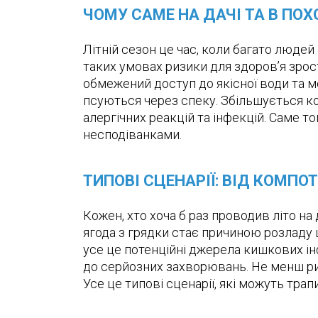
ЧОМУ САМЕ НА ДАЧІ ТА В ПО
Літній сезон це час, коли багато людей 
таких умовах ризики для здоров’я зрос
обмежений доступ до якісної води та м
псуються через спеку. Збільшується ко
алергічних реакцій та інфекцій. Саме 
несподіванками.
ТИПОВІ СЦЕНАРІЇ: ВІД КОМПО
Кожен, хто хоча б раз проводив літо на
ягода з грядки стає причиною розладу ш
усе це потенційні джерела кишкових ін
до серйозних захворювань. Не менш риз
Усе це типові сценарії, які можуть трап