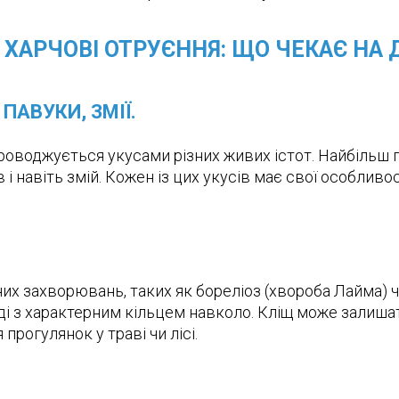
, ХАРЧОВІ ОТРУЄННЯ: ЩО ЧЕКАЄ НА
ПАВУКИ, ЗМІЇ.
упроводжується укусами різних живих істот. Найбільш 
в і навіть змій. Кожен із цих укусів має свої особливо
 захворювань, таких як бореліоз (хвороба Лайма) чи
ді з характерним кільцем навколо. Кліщ може залишат
прогулянок у траві чи лісі.