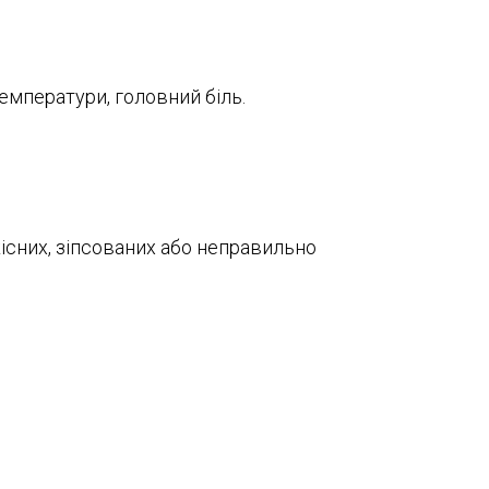
емператури, головний біль.
кісних, зіпсованих або неправильно