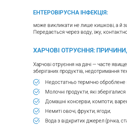
ЕНТЕРОВІРУСНА ІНФЕКЦІЯ:
може викликати не лише кишкові, а й за
Передається через воду, їжу, контакт
ХАРЧОВІ ОТРУЄННЯ: ПРИЧИНИ
Харчові отруєння на дачі — часте явищ
зберіганих продуктів, недотримання техн
Недостатньо термічно оброблене м’
Молочні продукти, які зберігалися
Домашні консерви, компоти, варен
Немиті овочі, фрукти, ягоди;
Вода з відкритих джерел (річка, ст