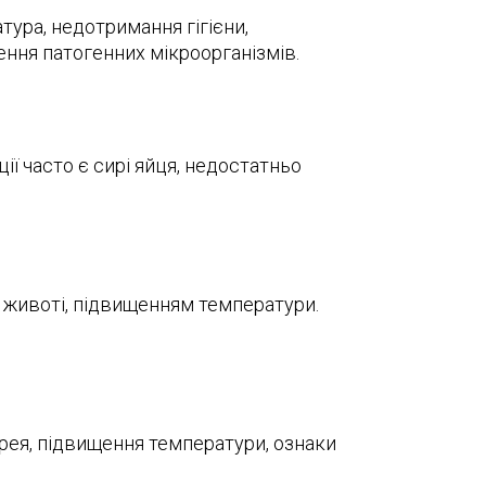
тура, недотримання гігієни,
ння патогенних мікроорганізмів.
ї часто є сирі яйця, недостатньо
 животі, підвищенням температури.
арея, підвищення температури, ознаки