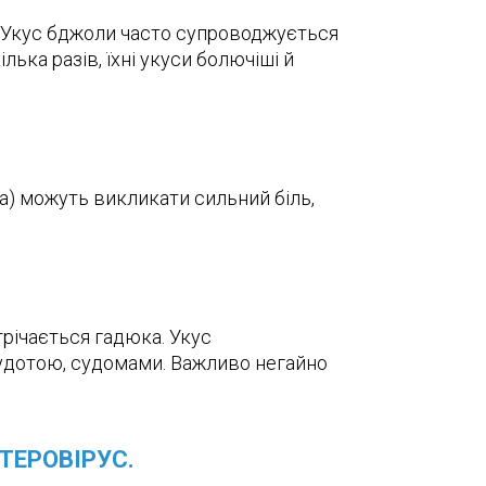
к. Укус бджоли часто супроводжується
ька разів, їхні укуси болючіші й
та) можуть викликати сильний біль,
трічається гадюка. Укус
нудотою, судомами. Важливо негайно
НТЕРОВІРУС.