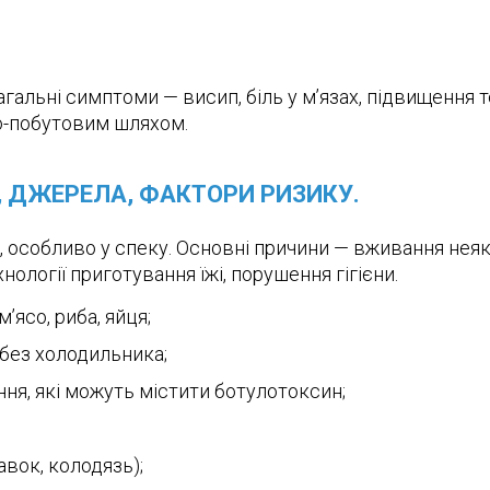
гальні симптоми — висип, біль у м’язах, підвищення т
но-побутовим шляхом.
, ДЖЕРЕЛА, ФАКТОРИ РИЗИКУ.
е, особливо у спеку. Основні причини — вживання нея
ології приготування їжі, порушення гігієни.
ясо, риба, яйця;
 без холодильника;
ня, які можуть містити ботулотоксин;
авок, колодязь);