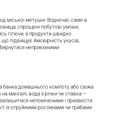
 від міської метушні. Водночас саме в
довища, спрощені побутові умови,
сь гігієни, а продукти швидко
 що підвищує ймовірність укусів,
е обернутися неприємними
айна банка домашнього компоту або свіжа
на мангалі, вода з річки чи ставка —
ь залишитися непоміченими і призвести
кт із отруйними рослинами чи грибами.