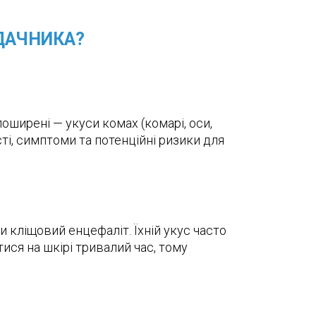
 ДАЧНИКА?
поширені — укуси комах (комарі, оси,
сті, симптоми та потенційні ризики для
 кліщовий енцефаліт. Їхній укус часто
ися на шкірі тривалий час, тому