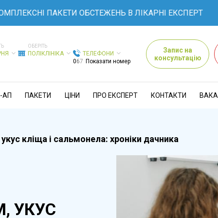
ЛЕКСНІ ПАКЕТИ ОБСТЕЖЕНЬ В ЛІКАРНІ ЕКСПЕРТ
ТЬ
ОБЕРІТЬ
Запис на
РНЯ
ПОЛІКЛІНІКА
ТЕЛЕФОНИ
консультацію
0
6
7
Показати номер
-АП
ПАКЕТИ
ЦІНИ
ПРО ЕКСПЕРТ
КОНТАКТИ
ВАКА
 укус кліща і сальмонела: хроніки дачника
, УКУС