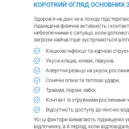
КОРОТКИЙ ОГЛЯД ОСНОВНИХ З
Здоров’я на дачі чи в поході підстеріга
підвищена фізична активність і конта
небезпечними є ситуації, коли допомог
загрози найчастіше зустрічаються влітк
Кишкові інфекції та харчові отруєн
Укуси кліщів, комах, павуків;
Алергічні реакції на укуси, рослини
Сонячні опіки та теплові удари;
Травми, порізи, забої;
Контакт із отруйними рослинами ч
Відсутність доступу до якісної води
Усі ці фактори вимагають підвищеної у
відпочинку, а й період, коли відповіда